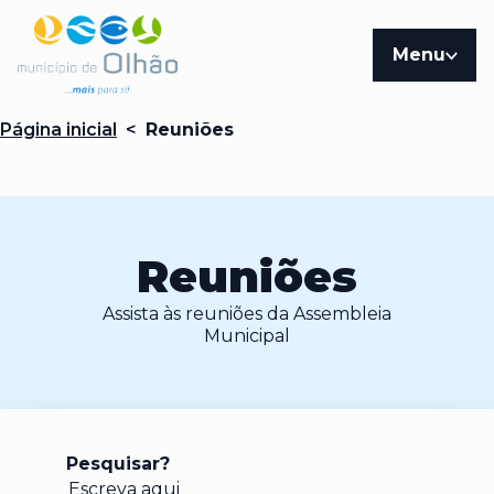
Ir para página inicial do Municipio de Olhão
Menu
Página inicial
<
Reuniões
Reuniões
Assista às reuniões da Assembleia
Municipal
Pesquisar?
*Pesquisa por termo mínimo de 3 caracteres